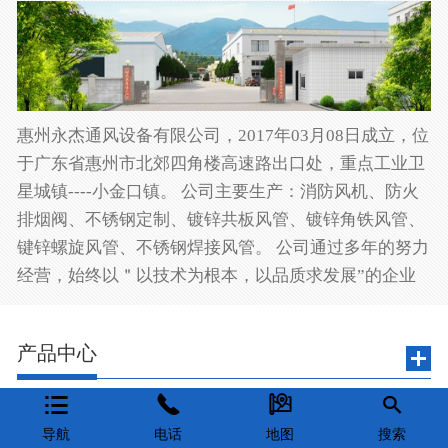
惠州永杰通风设备有限公司，2017年03月08日成立，位
于广东省惠州市北郊四角楼高速路出口处，重点工业卫
星城镇----小金口镇。 公司主要生产：消防风机、防火
排烟阀、不锈钢定制、镀锌共板风管、镀锌角铁风管、
键锌螺旋风管、不锈钢焊接风管。 公司通过多年的努力
经营，始终以＂以技术为根本，以品质求发展”的企业
精神，在同行业享有较高知名度。
产品中心




导航
电话
地图
搜索