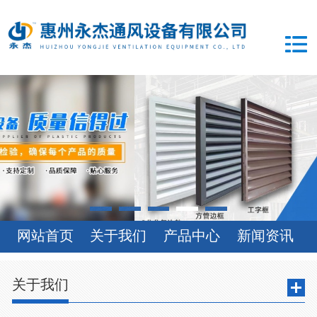
网站首页
关于我们
产品中心
新闻资讯
关于我们